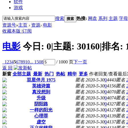
软件
游戏
搜索
热搜:
网盘
系列
主题
字母
搜索
资源号
»
主页
›
资源
›
电影
收藏本版
|
订阅
电影
今日:
0
|
主题:
30160
|
排名:
1
2
3
4
5
6
7
8
9
10
... 1508
/ 1000 页
下一页
返 回
新窗
全部主题
最新
热门
热帖
精华
更多
作者
回复/查看
最后
双星伴月 1975
匿名
2020-5-30
0
4443
匿名
英雄诗篇
匿名
2020-5-30
0
4156
匿名
真没想到
匿名
2020-5-30
0
4070
匿名
升级
匿名
2020-5-30
0
4074
匿名
阴阳路
匿名
2020-5-30
0
4327
匿名
一样的阳光
匿名
2020-5-30
0
4127
匿名
心理罪
匿名
2020-5-30
0
4139
匿名
虚空
匿名
2020-5-30
0
4137
匿名
正义的慈悲
匿名
2020-5-30
0
4134
匿名