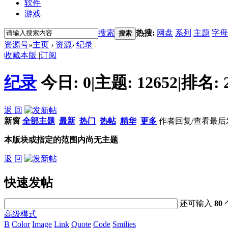
软件
游戏
搜索
热搜:
网盘
系列
主题
字母
搜索
资源号
»
主页
›
资源
›
纪录
收藏本版
|
订阅
纪录
今日:
0
|
主题:
12652
|
排名:
返 回
新窗
全部主题
最新
热门
热帖
精华
更多
作者
回复/查看
最后
本版块或指定的范围内尚无主题
返 回
快速发帖
还可输入
80
高级模式
B
Color
Image
Link
Quote
Code
Smilies