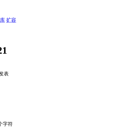
库
扩容
21
发表
个字符