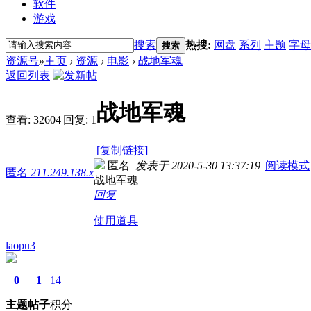
软件
游戏
搜索
热搜:
网盘
系列
主题
字母
搜索
资源号
»
主页
›
资源
›
电影
›
战地军魂
返回列表
战地军魂
查看:
32604
|
回复:
1
[复制链接]
匿名
发表于 2020-5-30 13:37:19
|
阅读模式
匿名
211.249.138.x
战地军魂
回复
使用道具
laopu3
0
1
14
主题
帖子
积分