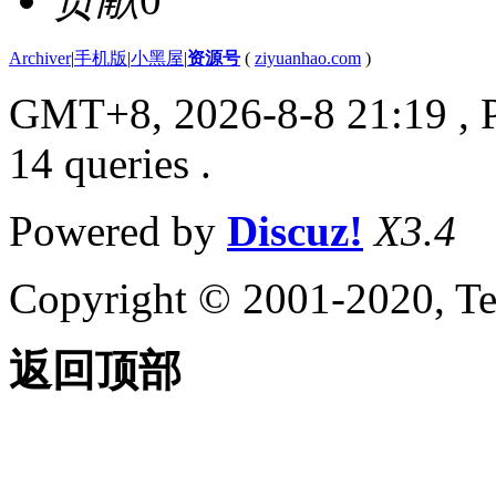
Archiver
|
手机版
|
小黑屋
|
资源号
(
ziyuanhao.com
)
GMT+8, 2026-8-8 21:19
, 
14 queries .
Powered by
Discuz!
X3.4
Copyright © 2001-2020, Te
返回顶部