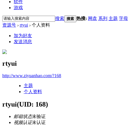
软件
游戏
搜索
热搜:
网盘
系列
主题
字母
搜索
资源号
›
rtyui
›
个人资料
加为好友
发送消息
rtyui
http://www.ziyuanhao.com/?168
主题
个人资料
rtyui
(UID: 168)
邮箱状态
未验证
视频认证
未认证