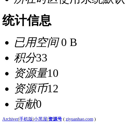
统计信息
已用空间
0 B
积分
33
资源量
10
资源币
12
贡献
0
Archiver
|
手机版
|
小黑屋
|
资源号
(
ziyuanhao.com
)