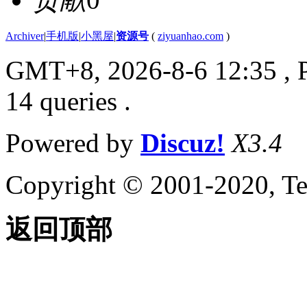
Archiver
|
手机版
|
小黑屋
|
资源号
(
ziyuanhao.com
)
GMT+8, 2026-8-6 12:35
, 
14 queries .
Powered by
Discuz!
X3.4
Copyright © 2001-2020, Te
返回顶部