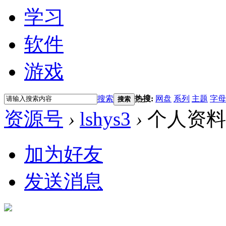
学习
软件
游戏
搜索
热搜:
网盘
系列
主题
字母
搜索
资源号
›
lshys3
›
个人资料
加为好友
发送消息