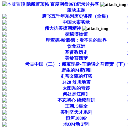
隐藏置顶帖
百度网盘86T纪录片共享
版块主题
腾飞五千年系列历史讲座（全集）
中国大案实录
伟大抗美援朝精神
探秘博物馆
理查德•哈蒙德：看不见的世界
饮食亚洲
基督教历史
美龄宫残梦
考古中国（三）：藏宝现身•车辚辚之马萧萧（下）
野生的M蜜[韩]
史蒂文森的灯塔
1428 汶川地震
太阳系的奇迹
何处是江南】
不忘初心 继续前进
王朝. 5集全
美利坚天才系列
恒河1080P
地QM动 2季]