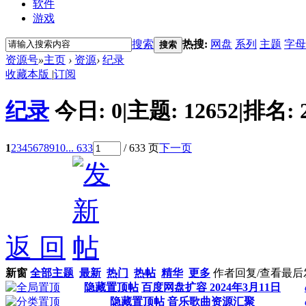
软件
游戏
搜索
热搜:
网盘
系列
主题
字母
搜索
资源号
»
主页
›
资源
›
纪录
收藏本版
|
订阅
纪录
今日:
0
|
主题:
12652
|
排名:
1
2
3
4
5
6
7
8
9
10
... 633
/ 633 页
下一页
返 回
新窗
全部主题
最新
热门
热帖
精华
更多
作者
回复/查看
最后
隐藏置顶帖
百度网盘扩容 2024年3月11日
隐藏置顶帖
音乐歌曲资源汇聚