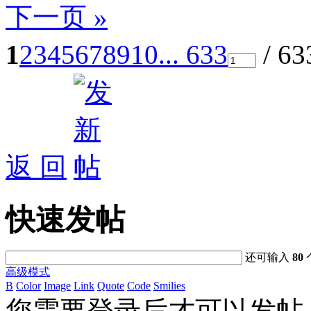
下一页 »
1
2
3
4
5
6
7
8
9
10
... 633
/ 6
返 回
快速发帖
还可输入
80
高级模式
B
Color
Image
Link
Quote
Code
Smilies
您需要登录后才可以发帖